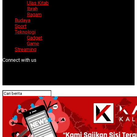
Ulas Kitab
Ibrah
Ragam
Budaya
Sport
Teknologi
Gadget
Game
Streaming
Connect with us