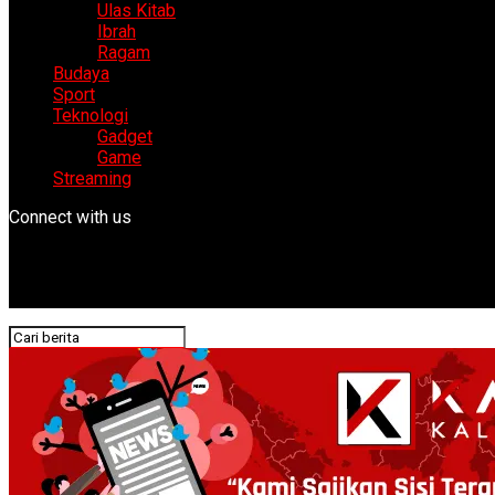
Ulas Kitab
Ibrah
Ragam
Budaya
Sport
Teknologi
Gadget
Game
Streaming
Connect with us