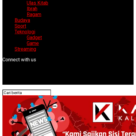
Ulas Kitab
Ibrah
Ragam
Budaya
Sport
Teknologi
Gadget
Game
Streaming
Connect with us