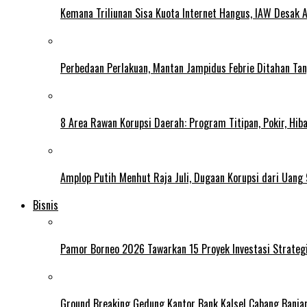
Kemana Triliunan Sisa Kuota Internet Hangus, IAW Desak 
Perbedaan Perlakuan, Mantan Jampidus Febrie Ditahan Ta
8 Area Rawan Korupsi Daerah: Program Titipan, Pokir, Hib
Amplop Putih Menhut Raja Juli, Dugaan Korupsi dari Uang 
Bisnis
Pamor Borneo 2026 Tawarkan 15 Proyek Investasi Strategi
Ground Breaking Gedung Kantor Bank Kalsel Cabang Banja