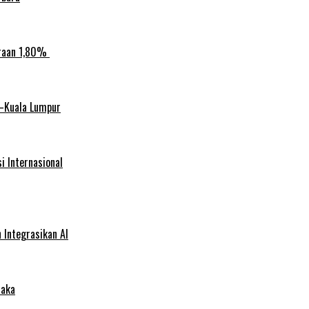
araan 1,80%
n–Kuala Lumpur
i Internasional
Integrasikan AI
saka