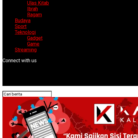
Ulas Kitab
Ibrah
Ragam
Budaya
Sport
Teknologi
Gadget
Game
Streaming
Connect with us