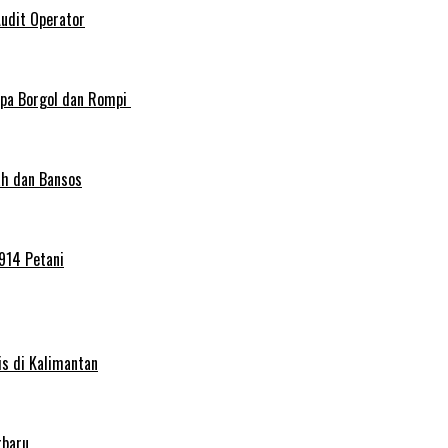
Audit Operator
npa Borgol dan Rompi
ah dan Bansos
914 Petani
s di Kalimantan
rbaru