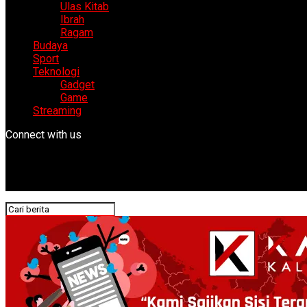
Ulas Kitab
Ibrah
Ragam
Budaya
Sport
Teknologi
Gadget
Game
Streaming
Connect with us