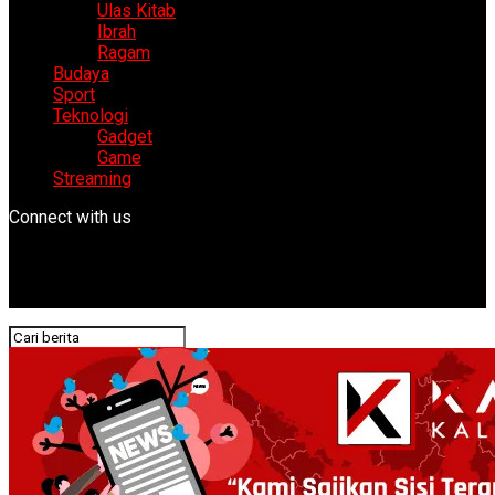
Ulas Kitab
Ibrah
Ragam
Budaya
Sport
Teknologi
Gadget
Game
Streaming
Connect with us