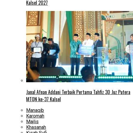
Kalsel 2027
Janal Afnan Addani Terbaik Pertama Tahfiz 30 Juz Putera
MTQN ke-37 Kalsel
Manaqib
Karomah
Majlis
Khasanah
Kisah Sufi