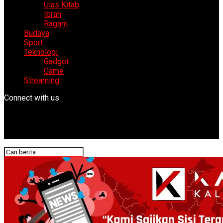
Ulas Kitab
Ibrah
Ragam
Budaya
Sport
Teknologi
Gadget
Game
Streaming
Connect with us