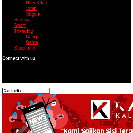
Ulas Kitab
Ibrah
Ragam
Budaya
Sport
Teknologi
Gadget
Game
Streaming
Connect with us