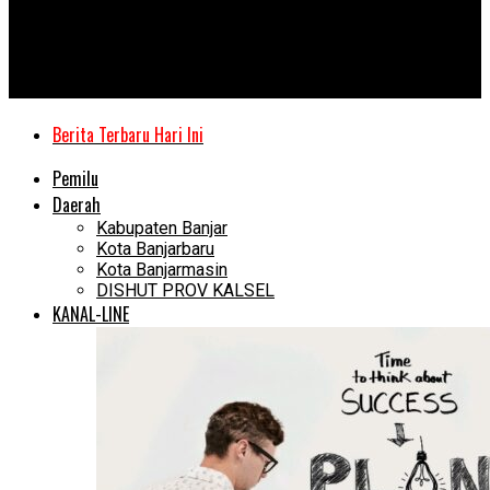
Kanal Kalimantan
Truk Dilarang Melintas, Pelat Besi Jembatan Paringin Makin
Melengkung
Berita Terbaru Hari Ini
Pemilu
Daerah
Kabupaten Banjar
Kota Banjarbaru
Kota Banjarmasin
DISHUT PROV KALSEL
KANAL-LINE