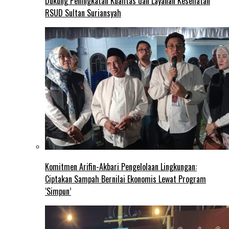
Dukung Peningkatan Kualitas dan Layanan Kesehatan
RSUD Sultan Suriansyah
Komitmen Arifin-Akbari Pengelolaan Lingkungan:
Ciptakan Sampah Bernilai Ekonomis Lewat Program
‘Simpun’