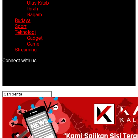
Ulas Kitab
Ibrah
Ragam
Budaya
Sport
Teknologi
Gadget
Game
Streaming
Connect with us