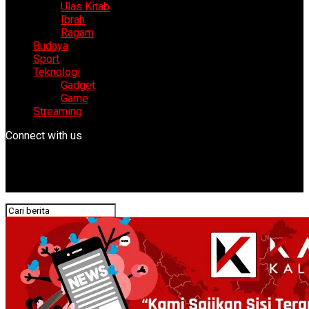
Ulas Kitab
Ibrah
Ragam
Budaya
Sport
Teknologi
Gadget
Game
Streaming
Connect with us