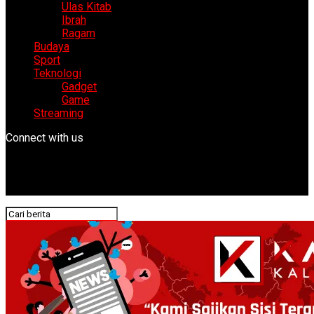
Ulas Kitab
Ibrah
Ragam
Budaya
Sport
Teknologi
Gadget
Game
Streaming
Connect with us