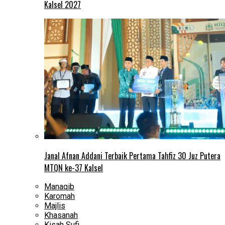
Kalsel 2027
Janal Afnan Addani Terbaik Pertama Tahfiz 30 Juz Putera
MTQN ke-37 Kalsel
Manaqib
Karomah
Majlis
Khasanah
Kisah Sufi