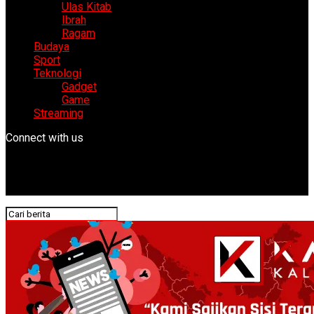
Ulas Kitab
Ibrah
Ragam
Budaya
Sport
Teknologi
Gadget
Game
Streaming
Connect with us