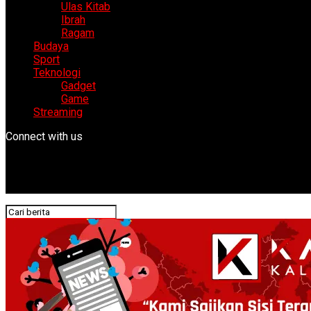
Ulas Kitab
Ibrah
Ragam
Budaya
Sport
Teknologi
Gadget
Game
Streaming
Connect with us