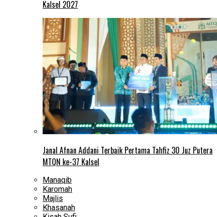
Kalsel 2027
Janal Afnan Addani Terbaik Pertama Tahfiz 30 Juz Putera
MTQN ke-37 Kalsel
Manaqib
Karomah
Majlis
Khasanah
Kisah Sufi