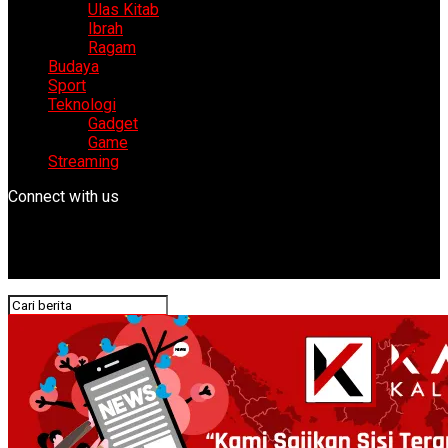
Ulas Kitab
Ibrah
Ragam
Budaya
Sport
Teknologi
Gadget
Game
Streaming
Connect with us