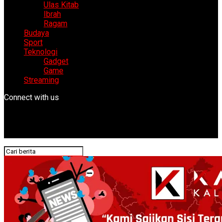
Ulas Kitab
Ibrah
Ragam
Budaya
Sport
Teknologi
Gadget
Game
Streaming
Connect with us