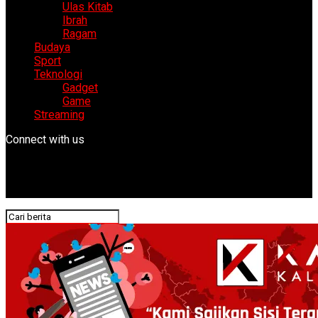
Ulas Kitab
Ibrah
Ragam
Budaya
Sport
Teknologi
Gadget
Game
Streaming
Connect with us