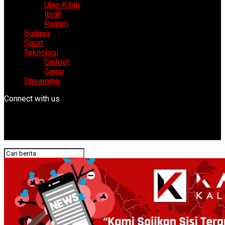
Ulas Kitab
Ibrah
Ragam
Budaya
Sport
Teknologi
Gadget
Game
Streaming
Connect with us