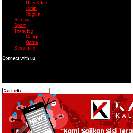
Ulas Kitab
Ibrah
Ragam
Budaya
Sport
Teknologi
Gadget
Game
Streaming
Connect with us