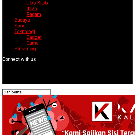
Ulas Kitab
Ibrah
Ragam
Budaya
Sport
Teknologi
Gadget
Game
Streaming
Connect with us