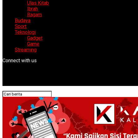
Ulas Kitab
Ibrah
Ragam
Budaya
Sport
Teknologi
Gadget
Game
Streaming
Connect with us