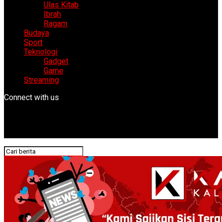
Ulas Kitab
Ibrah
Ragam
Budaya
Sport
Teknologi
Gadget
Game
Streaming
Connect with us