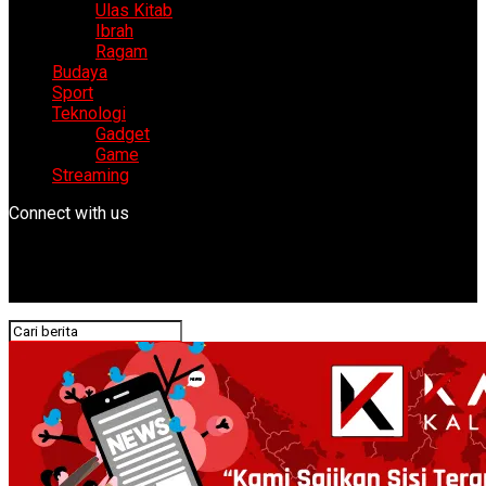
Ulas Kitab
Ibrah
Ragam
Budaya
Sport
Teknologi
Gadget
Game
Streaming
Connect with us