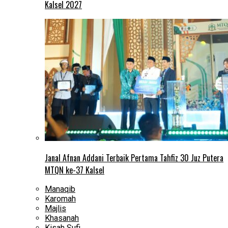
Kalsel 2027
Janal Afnan Addani Terbaik Pertama Tahfiz 30 Juz Putera
MTQN ke-37 Kalsel
Manaqib
Karomah
Majlis
Khasanah
Kisah Sufi