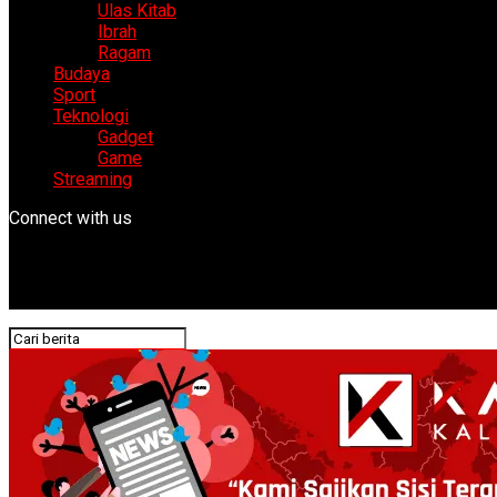
Ulas Kitab
Ibrah
Ragam
Budaya
Sport
Teknologi
Gadget
Game
Streaming
Connect with us