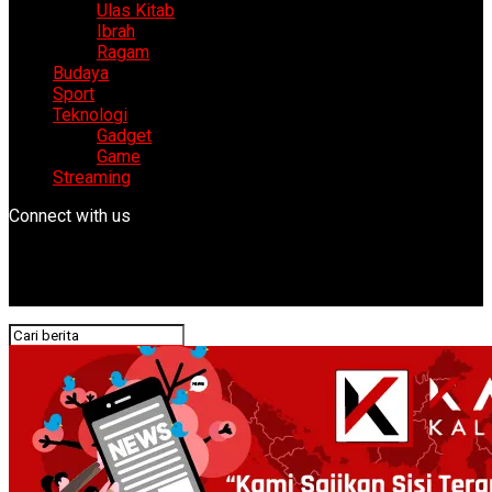
Ulas Kitab
Ibrah
Ragam
Budaya
Sport
Teknologi
Gadget
Game
Streaming
Connect with us