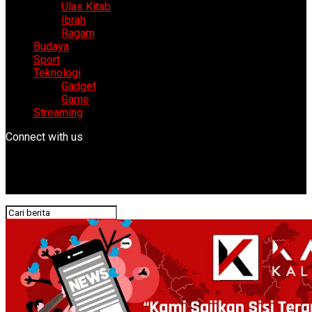
Ulas Kitab
Ibrah
Ragam
Budaya
Sport
Teknologi
Gadget
Game
Streaming
Connect with us