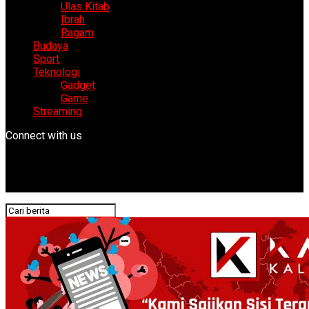
Ulas Kitab
Ibrah
Ragam
Budaya
Sport
Teknologi
Gadget
Game
Streaming
Connect with us