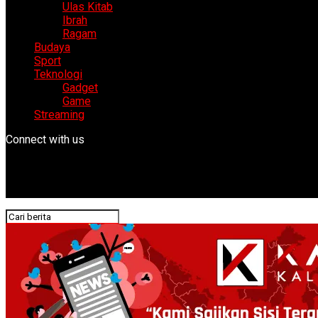
Ulas Kitab
Ibrah
Ragam
Budaya
Sport
Teknologi
Gadget
Game
Streaming
Connect with us