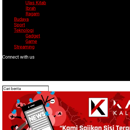
Ulas Kitab
Ibrah
Ragam
Budaya
Sport
Teknologi
Gadget
Game
Streaming
Connect with us