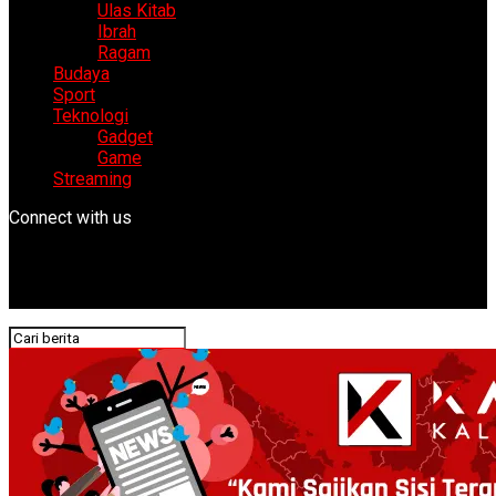
Ulas Kitab
Ibrah
Ragam
Budaya
Sport
Teknologi
Gadget
Game
Streaming
Connect with us