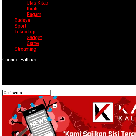
Ulas Kitab
Ibrah
Ragam
Budaya
Sport
Teknologi
Gadget
Game
Streaming
Connect with us