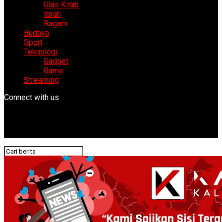
Ulas Kitab
Ibrah
Ragam
Budaya
Sport
Teknologi
Gadget
Game
Streaming
Connect with us