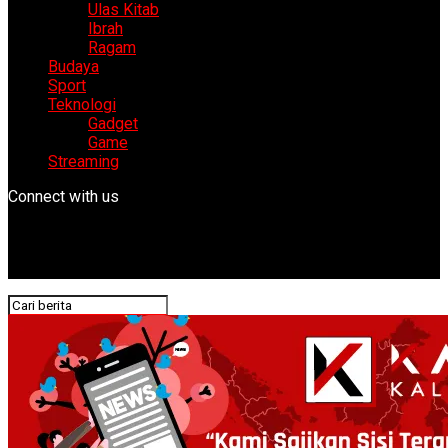
Ulas Kitab
Ibrah
Ragam
Budaya
Sport
Teknologi
Gadget
Game
Streaming
Connect with us