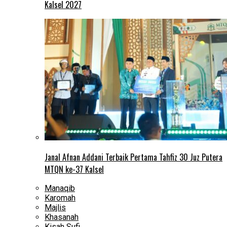
Kalsel 2027
Janal Afnan Addani Terbaik Pertama Tahfiz 30 Juz Putera
MTQN ke-37 Kalsel
Manaqib
Karomah
Majlis
Khasanah
Kisah Sufi