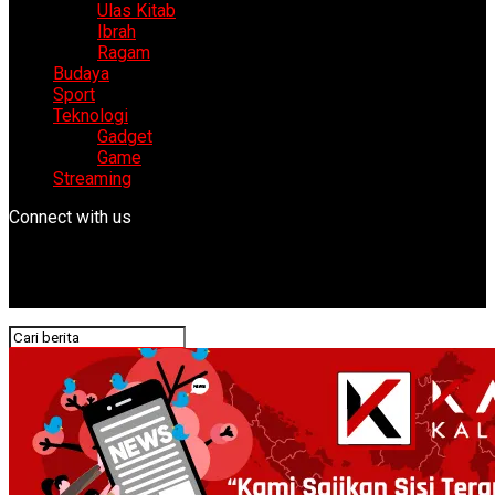
Ulas Kitab
Ibrah
Ragam
Budaya
Sport
Teknologi
Gadget
Game
Streaming
Connect with us