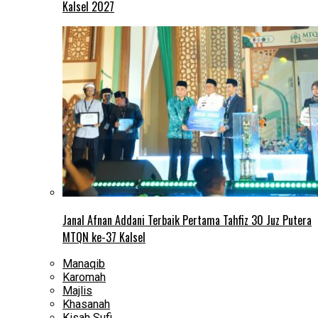
Kalsel 2027
Janal Afnan Addani Terbaik Pertama Tahfiz 30 Juz Putera
MTQN ke-37 Kalsel
Manaqib
Karomah
Majlis
Khasanah
Kisah Sufi