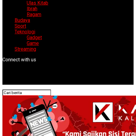
Ulas Kitab
Ibrah
Ragam
Budaya
Sport
Teknologi
Gadget
Game
Streaming
Connect with us