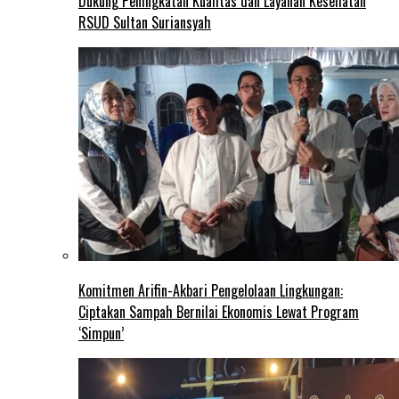
Dukung Peningkatan Kualitas dan Layanan Kesehatan
RSUD Sultan Suriansyah
Komitmen Arifin-Akbari Pengelolaan Lingkungan:
Ciptakan Sampah Bernilai Ekonomis Lewat Program
‘Simpun’