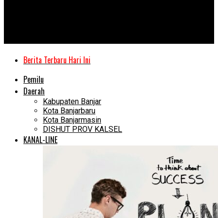
Kanal Kalimantan
Awal Bulan Satu Nyawa Melayang, Kembali Dua Pendulang di
Cempaka Tewas Tertimbun
Berita Terbaru Hari Ini
Pemilu
Daerah
Kabupaten Banjar
Kota Banjarbaru
Kota Banjarmasin
DISHUT PROV KALSEL
KANAL-LINE