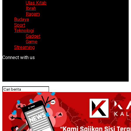
Ulas Kitab
Ibrah
Ragam
Budaya
Sport
Teknologi
Gadget
Game
Streaming
Connect with us