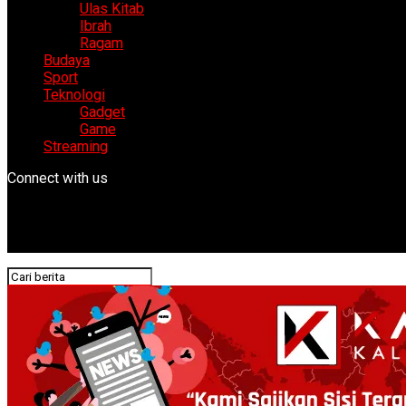
Ulas Kitab
Ibrah
Ragam
Budaya
Sport
Teknologi
Gadget
Game
Streaming
Connect with us