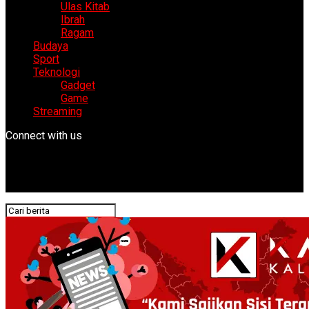
Ulas Kitab
Ibrah
Ragam
Budaya
Sport
Teknologi
Gadget
Game
Streaming
Connect with us