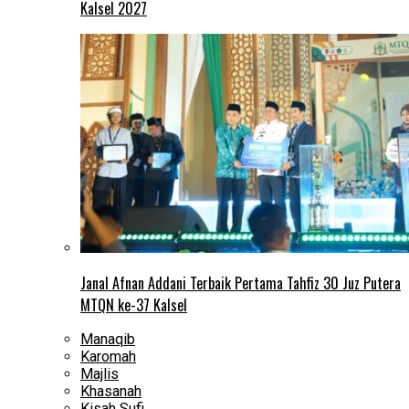
Kalsel 2027
Janal Afnan Addani Terbaik Pertama Tahfiz 30 Juz Putera
MTQN ke-37 Kalsel
Manaqib
Karomah
Majlis
Khasanah
Kisah Sufi