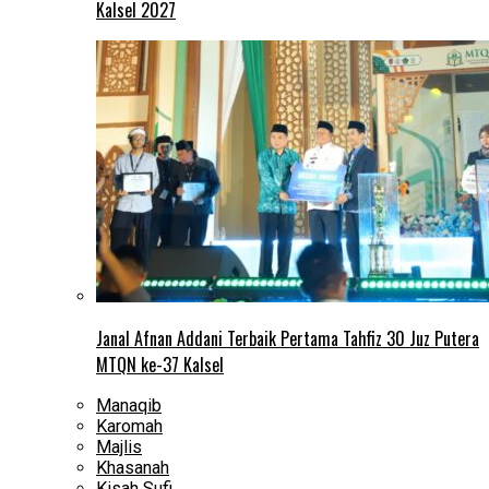
Kalsel 2027
Janal Afnan Addani Terbaik Pertama Tahfiz 30 Juz Putera
MTQN ke-37 Kalsel
Manaqib
Karomah
Majlis
Khasanah
Kisah Sufi