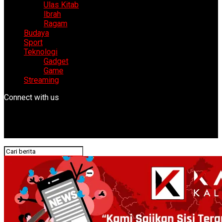
Ulas Kitab
Ibrah
Ragam
Budaya
Sport
Teknologi
Gadget
Game
Streaming
Connect with us