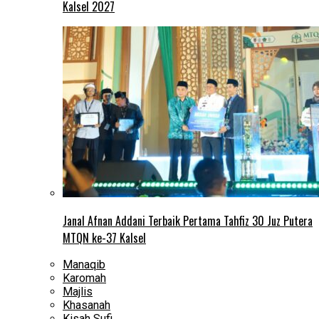
Kalsel 2027
Janal Afnan Addani Terbaik Pertama Tahfiz 30 Juz Putera
MTQN ke-37 Kalsel
Manaqib
Karomah
Majlis
Khasanah
Kisah Sufi