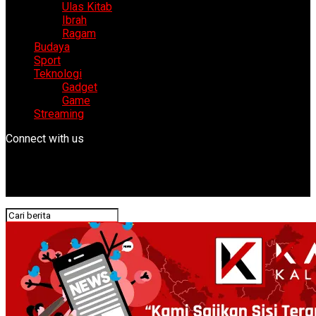
Ulas Kitab
Ibrah
Ragam
Budaya
Sport
Teknologi
Gadget
Game
Streaming
Connect with us