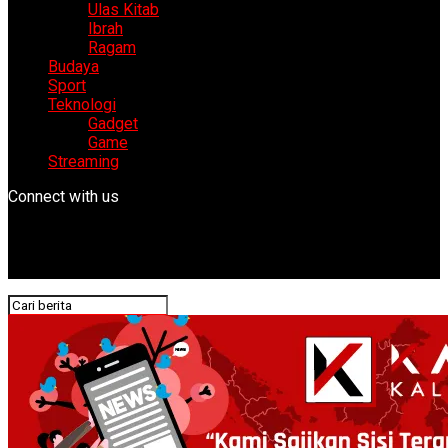
Ulas Kitab
Ibrah
Ragam
Budaya
Sport
Teknologi
Gadget
Game
Streaming
Connect with us