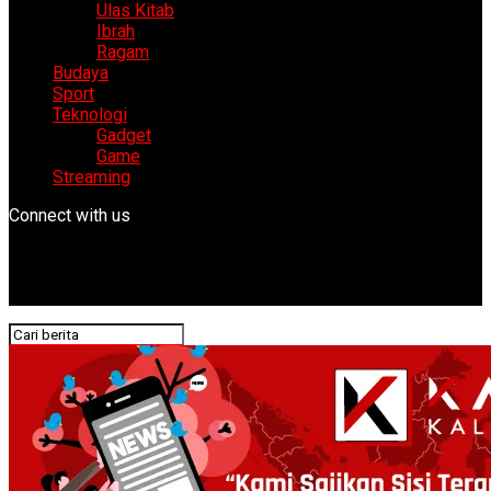
Ulas Kitab
Ibrah
Ragam
Budaya
Sport
Teknologi
Gadget
Game
Streaming
Connect with us