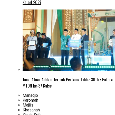
Kalsel 2027
Janal Afnan Addani Terbaik Pertama Tahfiz 30 Juz Putera
MTQN ke-37 Kalsel
Manaqib
Karomah
Majlis
Khasanah
Kisah Sufi