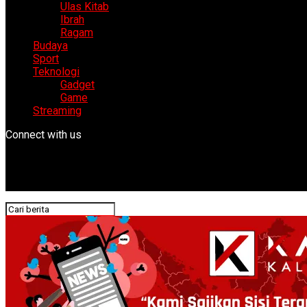
Ulas Kitab
Ibrah
Ragam
Budaya
Sport
Teknologi
Gadget
Game
Streaming
Connect with us