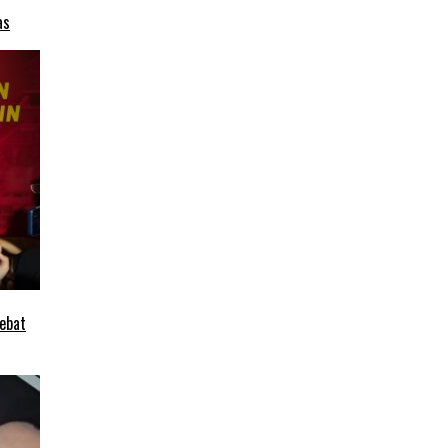
as
ebat