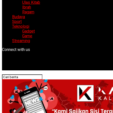
Ulas Kitab
Ibrah
Ragam
Budaya
Sport
Teknologi
Gadget
Game
Streaming
Connect with us