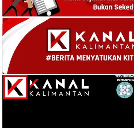
Kanal Kalimantan
Jaksa KPK Putar Rekaman CCTV Serah Terima Uang Fee Proyek P