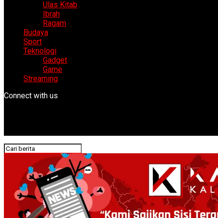
Ulas Kitab
Ibrah
Ragam
Budaya
Sport
Teknologi
Gadget
Game
Streaming
Connect with us