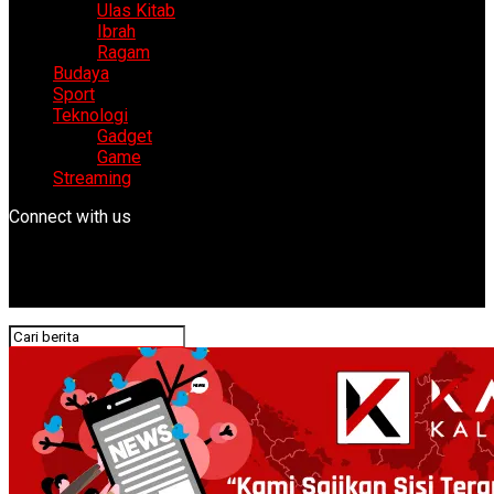
Ulas Kitab
Ibrah
Ragam
Budaya
Sport
Teknologi
Gadget
Game
Streaming
Connect with us