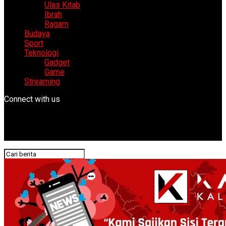
Ulas Kitab
Ibrah
Ragam
Budaya
Sport
Teknologi
Gadget
Game
Streaming
Connect with us