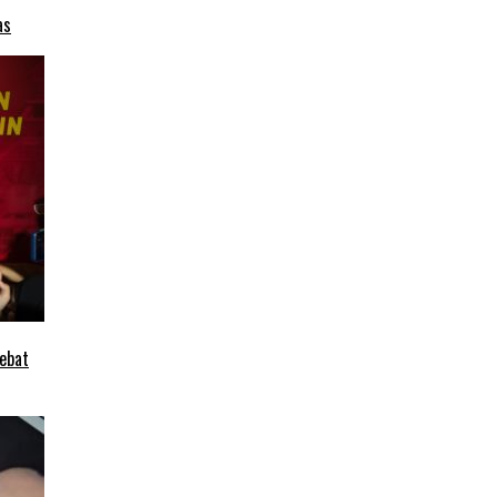
as
ebat