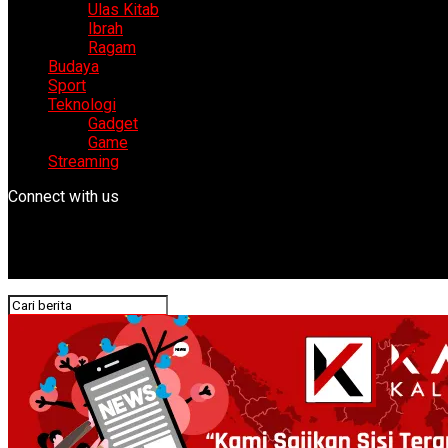
Ulas Kitab
Ibrah
Ragam
Budaya
Sport
Teknologi
Gadget
Game
Streaming
Connect with us