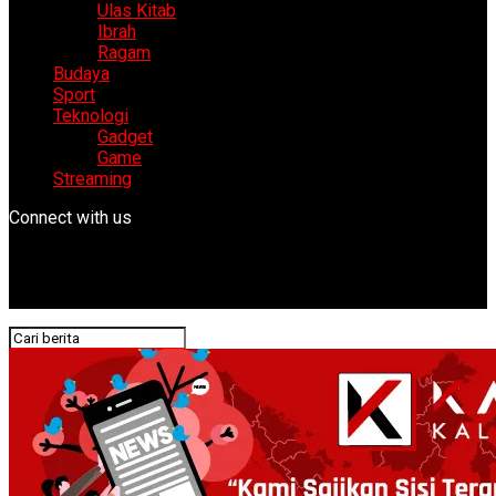
Ulas Kitab
Ibrah
Ragam
Budaya
Sport
Teknologi
Gadget
Game
Streaming
Connect with us