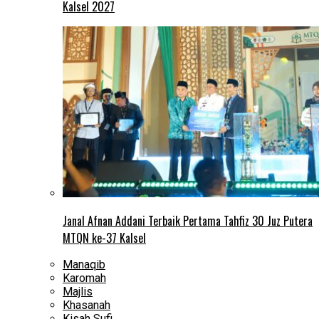
Kalsel 2027
Janal Afnan Addani Terbaik Pertama Tahfiz 30 Juz Putera
MTQN ke-37 Kalsel
Manaqib
Karomah
Majlis
Khasanah
Kisah Sufi