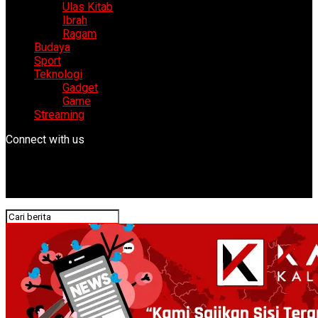
Ulas Kitab
Ibrah
Ragam
Budaya
Sport
Teknologi
Gadget
Game
Streaming
Connect with us