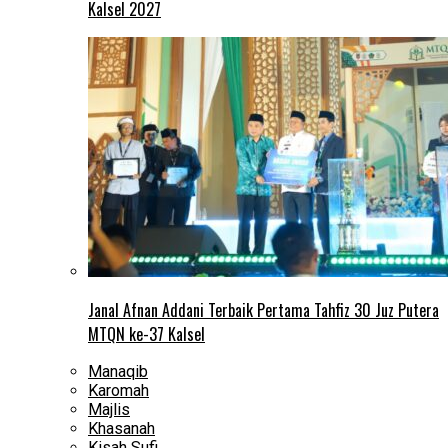
Kalsel 2027
Janal Afnan Addani Terbaik Pertama Tahfiz 30 Juz Putera
MTQN ke-37 Kalsel
Manaqib
Karomah
Majlis
Khasanah
Kisah Sufi