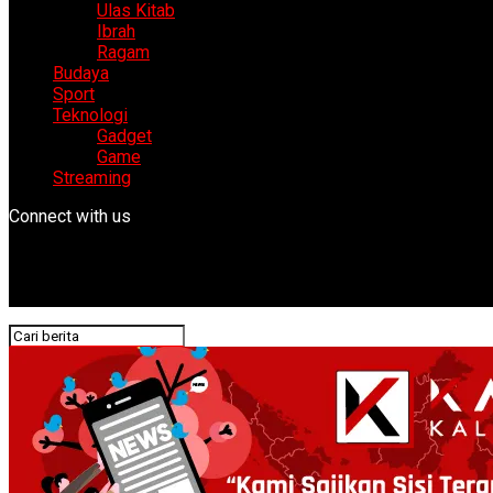
Ulas Kitab
Ibrah
Ragam
Budaya
Sport
Teknologi
Gadget
Game
Streaming
Connect with us